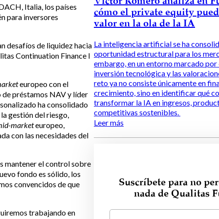
Víctor Romero analiza en F
DACH, Italia, los países
cómo el private equity pued
én para inversores
valor en la ola de la IA
La inteligencia artificial se ha conso
n desafíos de liquidez hacia
oportunidad estructural para los merc
litas Continuation Finance I
embargo, en un entorno marcado por 
inversión tecnológica y las valoracion
reto ya no consiste únicamente en fina
market
europeo con el
crecimiento, sino en identificar qué
o de préstamos NAV y líder
transformar la IA en ingresos, produc
ersonalizado ha consolidado
competitivas sostenibles.
la gestión del riesgo,
Leer más
mid-market
europeo,
ada con las necesidades del
s mantener el control sobre
evo fondo es sólido, los
Suscríbete para no per
tamos convencidos de que
nada de Qualitas 
eguiremos trabajando en