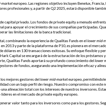
d-market
europeo. Las regiones objetivo incluyen Benelux, Francia, 
rsores profesionales y, a partir de Q2 2025, estará disponible tambi
e capital privado. Los fondos de private equity a menudo enfrenta
ional para apoyar el crecimiento de sus compañías participadas. Qua
erar las limitaciones de la banca tradicional.
tal, combinando la experiencia de Qualitas Funds en el
lower mid-
 en 2013 y parte de la plataforma de P10, es pionera en el mercad
de dólares en 130 transacciones exitosas. Su enfoque flexible y p
 Hark Capital se encargará de la estructuración de los préstamos y 
arte, Qualitas Funds aportará su profundo conocimiento del
lower 
 gestores de fondos, asegurando una implementación eficaz y aline
 los mejores gestores del
lower mid-market
europeo, permitiéndole
lidad con un bajo perfil de riesgo. Nuestro compromiso con este nu
 una alineación total con los intereses de nuestros inversores. Es
 líderes en el mercado de private equity europeo.
generar valor tanto para los inversores como para los gestores. S