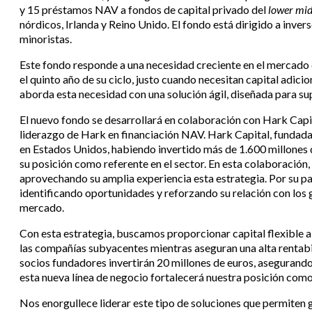
y 15 préstamos NAV a fondos de capital privado del
lower mi
nórdicos, Irlanda y Reino Unido. El fondo está dirigido a inve
minoristas.
Este fondo responde a una necesidad creciente en el mercado d
el quinto año de su ciclo, justo cuando necesitan capital adic
aborda esta necesidad con una solución ágil, diseñada para sup
El nuevo fondo se desarrollará en colaboración con Hark Capi
liderazgo de Hark en financiación NAV. Hark Capital, fundada
en Estados Unidos, habiendo invertido más de 1.600 millones 
su posición como referente en el sector. En esta colaboración,
aprovechando su amplia experiencia esta estrategia. Por su p
identificando oportunidades y reforzando su relación con los
mercado.
Con esta estrategia, buscamos proporcionar capital flexible a
las compañías subyacentes mientras aseguran una alta rentabi
socios fundadores invertirán 20 millones de euros, asegurando
esta nueva línea de negocio fortalecerá nuestra posición como
Nos enorgullece liderar este tipo de soluciones que permiten 