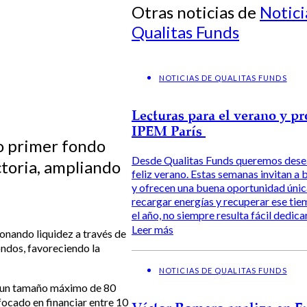
Otras noticias de
Notici
Qualitas Funds
NOTICIAS DE QUALITAS FUNDS
Lecturas para el verano y p
IPEM París
ro primer fondo
Desde Qualitas Funds queremos desea
ctoria, ampliando
feliz verano. Estas semanas invitan a b
y ofrecen una buena oportunidad únic
recargar energías y recuperar ese tie
el año, no siempre resulta fácil dedicar
Leer más
ionando liquidez a través de
ondos, favoreciendo la
NOTICIAS DE QUALITAS FUNDS
n un tamaño máximo de 80
focado en financiar entre 10