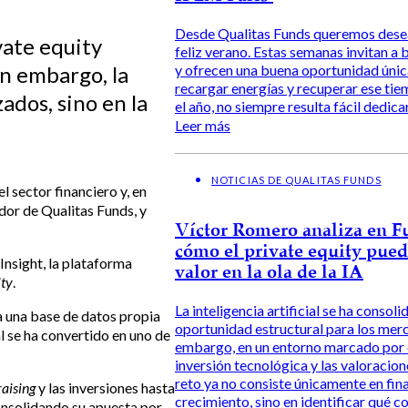
Desde Qualitas Funds queremos desea
vate equity
feliz verano. Estas semanas invitan a b
n embargo, la
y ofrecen una buena oportunidad únic
recargar energías y recuperar ese tie
dos, sino en la
el año, no siempre resulta fácil dedicar
Leer más
NOTICIAS DE QUALITAS FUNDS
el sector financiero y, en
ador de Qualitas Funds, y
Víctor Romero analiza en F
cómo el private equity pued
Insight, la plataforma
valor en la ola de la IA
ity
.
La inteligencia artificial se ha conso
a una base de datos propia
oportunidad estructural para los merc
l se ha convertido en uno de
embargo, en un entorno marcado por 
inversión tecnológica y las valoracion
reto ya no consiste únicamente en fina
aising
y las inversiones hasta
crecimiento, sino en identificar qué
onsolidando su apuesta por