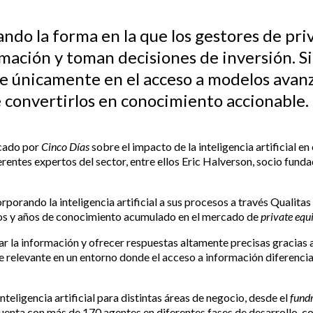
mando la forma en la que los gestores de pri
mación y toman decisiones de inversión. Si
e únicamente en el acceso a modelos avanza
de convertirlos en conocimiento accionable.
icado por
Cinco Días
sobre el impacto de la inteligencia artificial en 
ferentes expertos del sector, entre ellos Eric Halverson, socio fund
orando la inteligencia artificial a sus procesos a través Qualitas 
sivos y años de conocimiento acumulado en el mercado de
private equ
r la información y ofrecer respuestas altamente precisas gracias 
 relevante en un entorno donde el acceso a información diferencia
teligencia artificial para distintas áreas de negocio, desde el
fundr
uenta con más de 170 agentes en diferentes fases de desarrollo, c