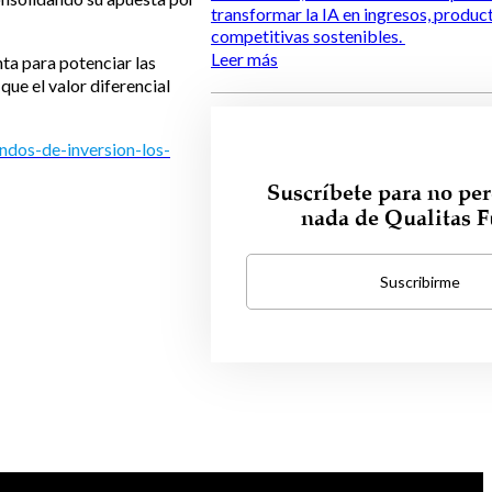
transformar la IA en ingresos, produc
competitivas sostenibles.
Leer más
nta para potenciar las
que el valor diferencial
ndos-de-inversion-los-
Suscríbete para no per
nada de Qualitas 
Suscribirme