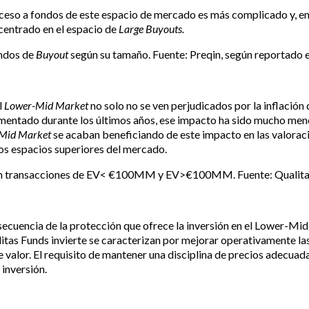
cceso a fondos de este espacio de mercado es más complicado y, e
centrado en el espacio de
Large Buyouts.
ondos de
Buyout
según su tamaño. Fuente: Preqin, según reportado
l
Lower-Mid Market
no solo no se ven perjudicados por la inflación 
aumentado durante los últimos años, ese impacto ha sido mucho men
Mid Market
se acaban beneficiando de este impacto en las valoraci
 los espacios superiores del mercado.
en transacciones de EV< €100MM y EV>€100MM. Fuente: Qualitas
secuencia de la protección que ofrece la inversión en el Lower-Mi
litas Funds invierte se caracterizan por mejorar operativamente la
de valor. El requisito de mantener una disciplina de precios adecua
inversión.