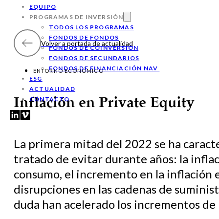
EQUIPO
PROGRAMAS DE INVERSIÓN
TODOS LOS PROGRAMAS
FONDOS DE FONDOS
Volver a portada de actualidad
FONDOS DE COINVERSIÓN
FONDOS DE SECUNDARIOS
FONDOS DE FINANCIACIÓN NAV
ENTORNO ECONÓMICO
ESG
ACTUALIDAD
CONTACTO
Inflación en Private Equity
La primera mitad del 2022 se ha caracte
tratado de evitar durante años: la infl
consumo, el incremento en la inflación 
disrupciones en las cadenas de suminist
duda han acelerado los incrementos de lo