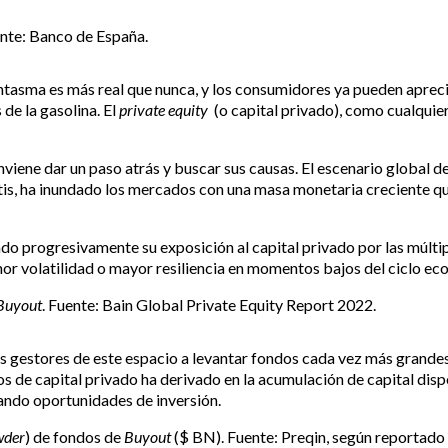
ente: Banco de España.
antasma es más real que nunca, y los consumidores ya pueden aprecia
 de la gasolina. El
private equity
(o capital privado), como cualquier
onviene dar un paso atrás y buscar sus causas. El escenario global de
tis, ha inundado los mercados con una masa monetaria creciente qu
tado progresivamente su exposición al capital privado por las múlti
nor volatilidad o mayor resiliencia en momentos bajos del ciclo ec
Buyout
. Fuente: Bain Global Private Equity Report 2022.
s gestores de este espacio a levantar fondos cada vez más grandes
s de capital privado ha derivado en la acumulación de capital disp
cando oportunidades de inversión.
wder
) de fondos de
Buyout
($ BN). Fuente: Preqin, según reportado