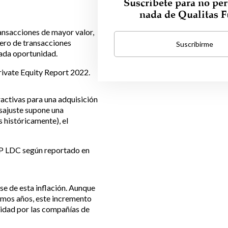
Suscríbete para no per
nada de Qualitas 
ransacciones de mayor valor,
mero de transacciones
Suscribirme
cada oportunidad.
rivate Equity Report 2022.
ractivas para una adquisición
esajuste supone una
 históricamente), el
&P LDC según reportado en
se de esta inflación. Aunque
imos años, este incremento
vidad por las compañías de