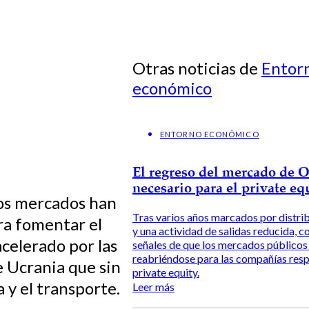
Otras noticias de
Entor
económico
ENTORNO ECONÓMICO
El regreso del mercado de 
necesario para el private eq
los mercados han
Tras varios años marcados por distri
ra fomentar el
y una actividad de salidas reducida, c
acelerado por las
señales de que los mercados públicos
reabriéndose para las compañías res
e Ucrania que sin
private equity.
 y el transporte.
Leer más