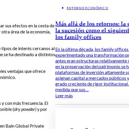
ENTORNO ECONÓMICO
Más allá de los retornos: la
r sus efectos en la cesta de
la sucesión como el siguient
 otra área de la economía,
los family offices
 tipos de interés cercanos al
En la última década, los family offices
e se ha destinado a distintos
experimentado una transformación pr
antes eran estructuras relativamente
en la preservación del patrimonio se 
ples ventajas que ofrece
plataformas de inversión altamente so
onómico.
asignan capital a mercados públicos 
grado creciente de rigor institucional
medida que sus…
Leer más
 y con más frecuencia. El
onible (
dry powder)
y por
 en Bain Global Private