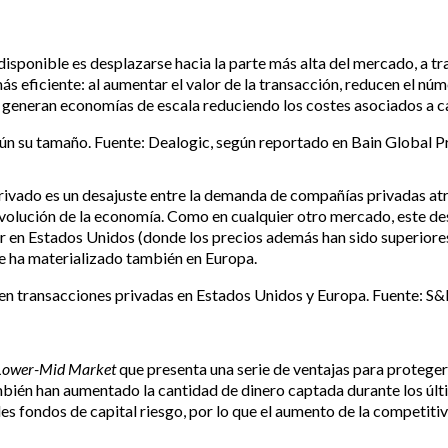
disponible es desplazarse hacia la parte más alta del mercado, a t
s eficiente: al aumentar el valor de la transacción, reducen el nú
e y generan economías de escala reduciendo los costes asociados a 
ún su tamaño. Fuente: Dealogic, según reportado en Bain Global P
privado es un desajuste entre la demanda de compañías privadas at
 evolución de la economía. Como en cualquier otro mercado, este d
or en Estados Unidos (donde los precios además han sido superiores
se ha materializado también en Europa.
en transacciones privadas en Estados Unidos y Europa. Fuente: S
Lower-Mid Market
que presenta una serie de ventajas para proteger
ién han aumentado la cantidad de dinero captada durante los últ
des fondos de capital riesgo, por lo que el aumento de la competiti